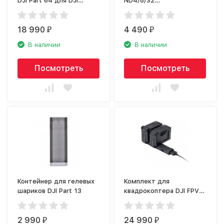
DJI Part 64 для DJI
ND4/8/32
Phantom
CP.MA.00000269.01
18 990
4 490
₽
₽
В наличии
В наличии
Посмотреть
Посмотреть
Контейнер для гелевых
Комплект для
шариков DJI Part 13
квадрокоптера DJI FPV
Fly More Kit
2 990
24 990
₽
₽