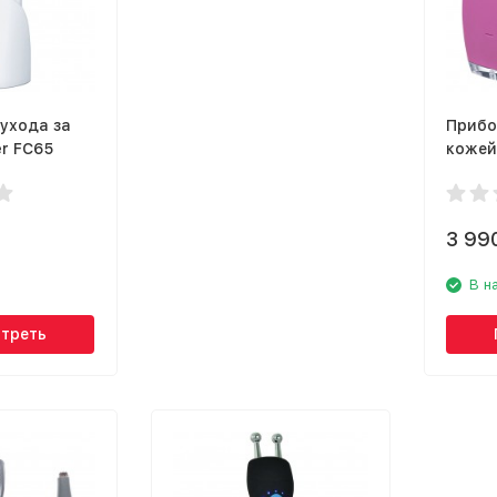
ухода за
Прибо
r FC65
кожей
3 99
В н
треть