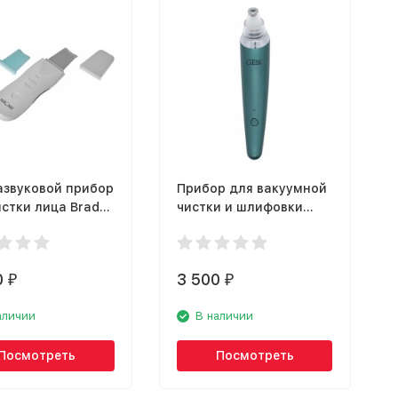
азвуковой прибор
Прибор для вакуумной
истки лица Bradex
чистки и шлифовки
02
GESS Shine 630 Green
0
3 500
₽
₽
аличии
В наличии
Посмотреть
Посмотреть