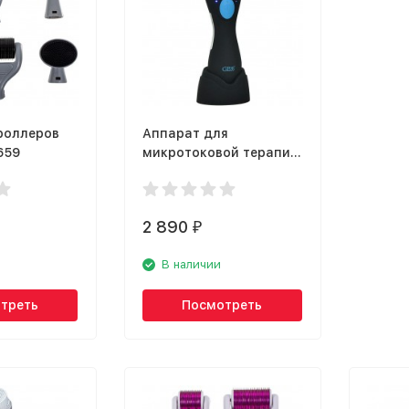
роллеров
Аппарат для
659
микротоковой терапии
GESS MT 135
2 890
₽
В наличии
треть
Посмотреть