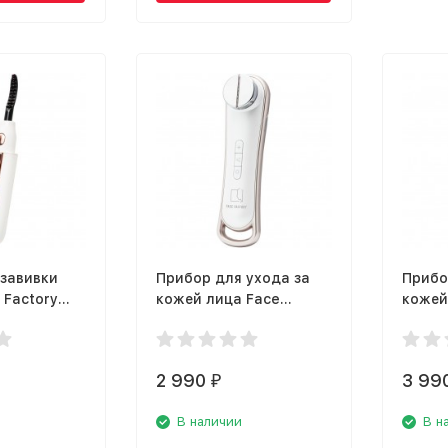
 завивки
Прибор для ухода за
Прибо
 Factory
кожей лица Face
кожей
er
Factory Skin Booster
Factor
(WB-EP01)
2 990
3 99
₽
В наличии
В н