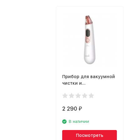
Прибор для вакуумной
чистки и
микродермабразии
WellSkins WX-HT100
Pink
2 290
₽
В наличии
Посмотреть