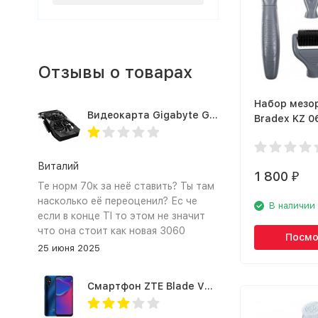
Отзывы о товарах
Набор мезо
Видеокарта Gigabyte GTX1660TI 6GB (GV-N166TOC-6GD 1.0A)
Bradex KZ 0
Виталий
1 800
₽
Те норм 70к за неё ставить? Ты там
насколько её переоценил? Ес че
В наличии
если в конце TI то этом не значит
что она стоит как новая 3060
Посмо
25 июня 2025
Смартфон ZTE Blade V2020 Smart 64 Гб синий