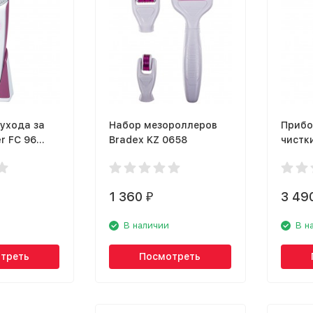
ухода за
Набор мезороллеров
Прибо
r FC 96
Bradex KZ 0658
чистки
se Cleansing
1 360
3 49
₽
В наличии
В н
треть
Посмотреть