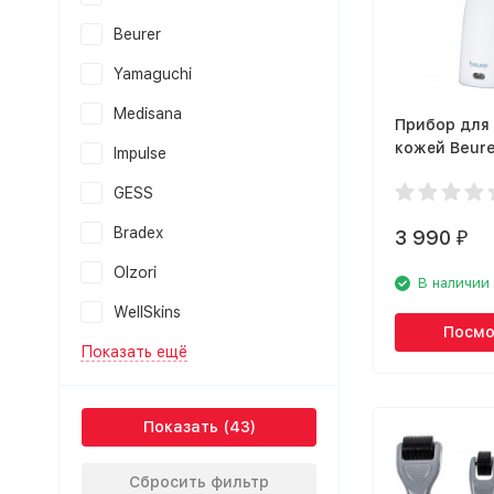
Beurer
Yamaguchi
Medisana
Прибор для 
кожей Beure
Impulse
GESS
Bradex
3 990
₽
Olzori
В наличии
WellSkins
Посмо
Показать ещё
Показать
Сбросить фильтр