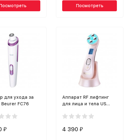
Посмотреть
Посмотреть
р для ухода за
Аппарат RF лифтинг
 Beurer FC76
для лица и тела US
Medica Delight
0
4 390
₽
₽