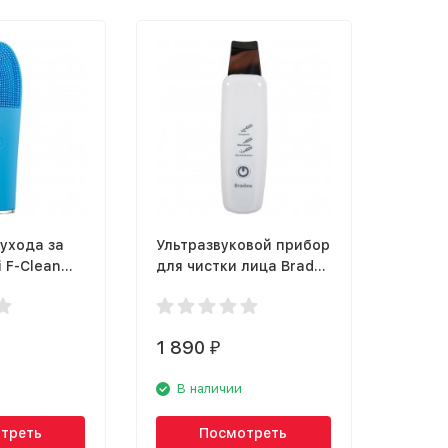
ухода за
Ультразвуковой прибор
i F-Clean
для чистки лица Bradex
KZ 0537
1 890
₽
В наличии
треть
Посмотреть