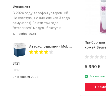
Владислав
В 2024 году телефон устаревший.
Не советую, я с ним еле как 3 года
отмучался) За эти три года
"отвалился" модуль блютуз и
сканер отпечатка пальца
17 ноября 2024
Прибор для 
Автохолодильник Mobicool MV26 AC/DC
кожей Beure
Pureo Inten
3121
5 990
₽
3123
В наличии
27 февраля 2023
Посмо