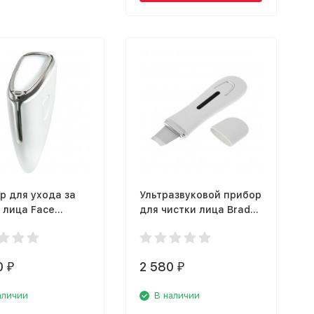
р для ухода за
Ультразвуковой прибор
 лица Face
для чистки лица Bradex
y Cell liner
KZ 0400
0
2 580
₽
₽
аличии
В наличии