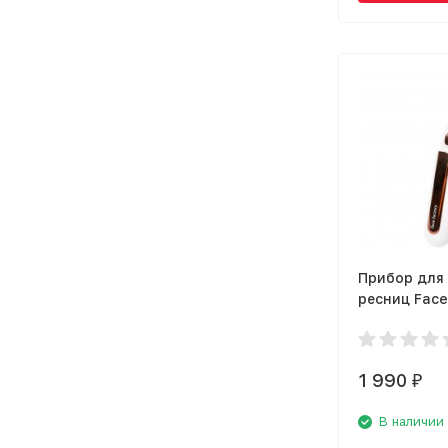
Прибор для
ресниц Face
Eyelash Curl
1 990
₽
В наличии