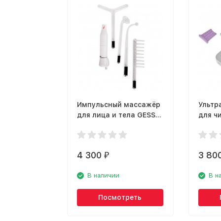
Импульсный массажёр
Ультр
для лица и тела GESS
для ч
Super Nova 623
KZ 04
4 300
3 80
₽
В наличии
В н
Посмотреть