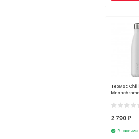
Термос Chill
Monochrom
B500MOWH
2 790
₽
В наличии