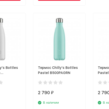
y's Bottles
Термос Chilly's Bottles
Термос
e
Pastel B500PAGRN
Paste
T
2 790
2 79
₽
В наличии
В н