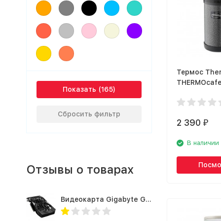
Термос The
THERMOcaf
Показать
1200-HT
Сбросить фильтр
2 390
₽
В наличии
Посмо
Отзывы о товарах
Видеокарта Gigabyte GTX1660TI 6GB (GV-N166TOC-6GD 1.0A)