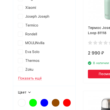
Xiaomi
Joseph Joseph
Termico
Термос Jos
Loop 81118
Rondell
MOULINvilla
Eva Solo
2 990
₽
Thermos
В наличии
Zoku
Посмо
Показать ещё
Цвет