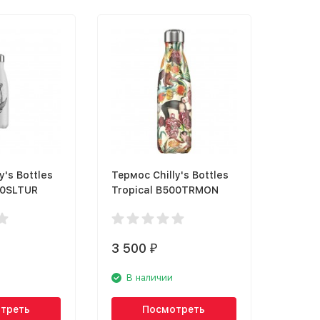
y's Bottles
Термос Chilly's Bottles
00SLTUR
Tropical B500TRMON
3 500
₽
В наличии
треть
Посмотреть