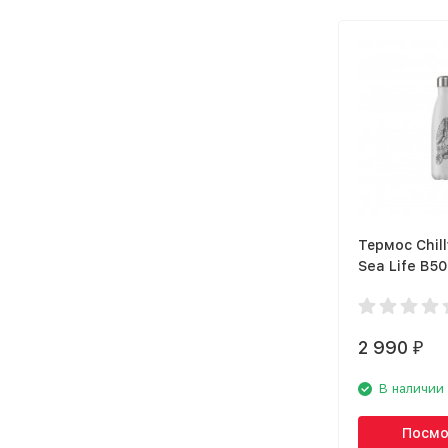
Термос Chill
Sea Life B5
2 990
₽
В наличии
Посмо