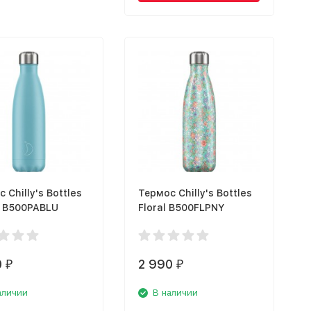
 Chilly's Bottles
Термос Chilly's Bottles
l B500PABLU
Floral B500FLPNY
0
2 990
₽
₽
аличии
В наличии