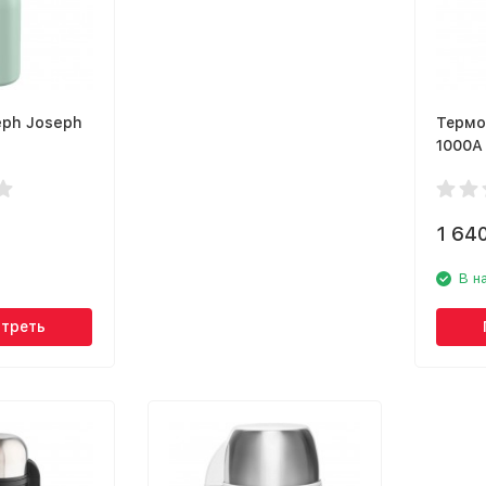
eph Joseph
Термо
1000А
1 64
В н
треть