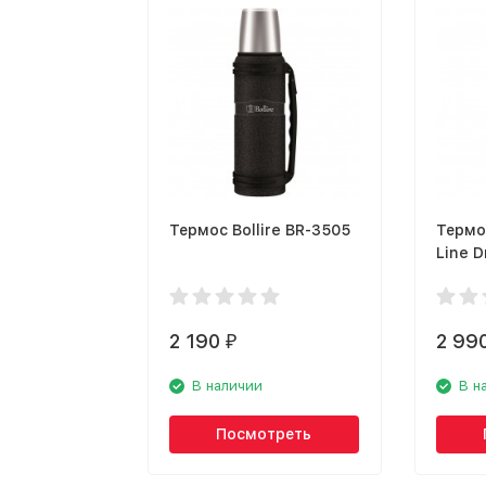
Термос Bollire BR-3505
Термос
Line D
B500L
2 190
2 99
₽
В наличии
В н
Посмотреть