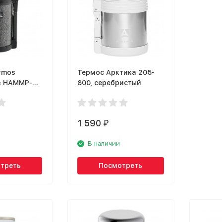
rmos
Термос Арктика 205-
e HAMMP-
800, серебристый
1 590
₽
В наличии
треть
Посмотреть