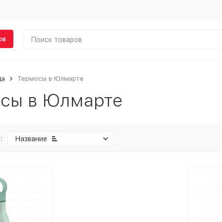
ов
да
Термосы в Юлмарте
сы в Юлмарте
:
Название