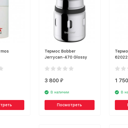
rmos
Термос Bobber
Термос
Jerrycan-470 Glossy
62022
3 800
1 75
₽
В наличии
В н
треть
Посмотреть