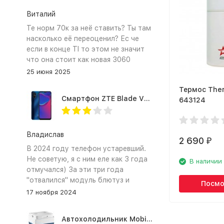
Виталий
Те норм 70к за неё ставить? Ты там
насколько её переоценил? Ес че
если в конце TI то этом не значит
что она стоит как новая 3060
25 июня 2025
Термос The
Смартфон ZTE Blade V2020 Smart 64 Гб синий
643124
Владислав
2 690
₽
В 2024 году телефон устаревший.
Не советую, я с ним еле как 3 года
В наличии
отмучался) За эти три года
"отвалился" модуль блютуз и
Посмо
сканер отпечатка пальца
17 ноября 2024
Автохолодильник Mobicool MV26 AC/DC