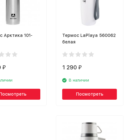
с Арктика 101-
Термос LaPlaya 560062
белая
0
1 290
₽
₽
аличии
В наличии
Посмотреть
Посмотреть