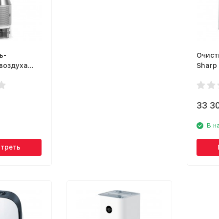
ь-
Очист
воздуха
Sharp
33 3
В н
треть