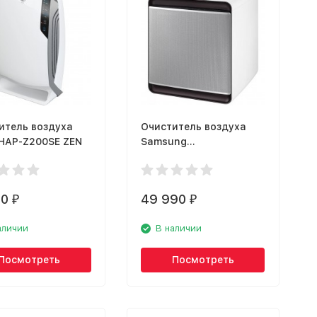
итель воздуха
Очиститель воздуха
 HAP-Z200SE ZEN
Samsung
AX47T9080WF
90
49 990
₽
₽
аличии
В наличии
Посмотреть
Посмотреть