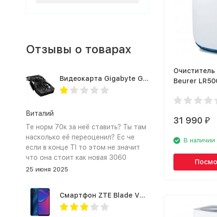
Отзывы о товарах
Очиститель
Видеокарта Gigabyte GTX1660TI 6GB (GV-N166TOC-6GD 1.0A)
Beurer LR50
(660.13)
Виталий
31 990
₽
Те норм 70к за неё ставить? Ты там
насколько её переоценил? Ес че
В наличии
если в конце TI то этом не значит
что она стоит как новая 3060
Посмо
25 июня 2025
Смартфон ZTE Blade V2020 Smart 64 Гб синий