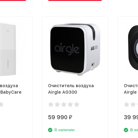
 воздуха
Очиститель воздуха
Очист
 BabyCare
Airgle AG300
Airgle
59 990
39 9
₽
В наличии
В н