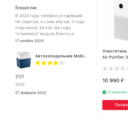
Владислав
В 2024 году телефон устаревший.
Не советую, я с ним еле как 3 года
отмучался) За эти три года
"отвалился" модуль блютуз и
сканер отпечатка пальца
17 ноября 2024
Очиститель 
Автохолодильник Mobicool MV26 AC/DC
Air Purifier 
3121
10 990
₽
3123
В наличии
27 февраля 2023
Посмо