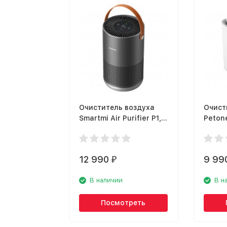
Очиститель воздуха
Очист
Smartmi Air Purifier P1,
Peton
тёмно-серый
12 990
9 99
₽
В наличии
В н
Посмотреть