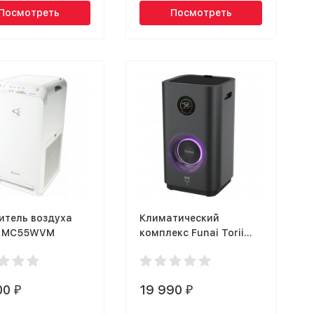
Посмотреть
Посмотреть
итель воздуха
Климатический
n MC55WVM
комплекс Funai Torii
CC-TRE600/6.0(GF)
00
19 990
₽
₽