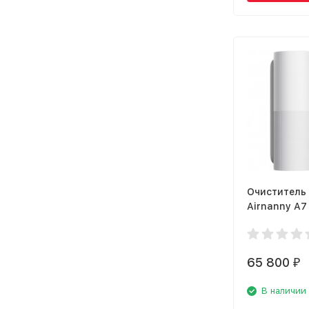
Очиститель
Airnanny A7
65 800
₽
В наличии