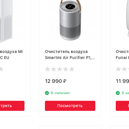
воздуха Mi
Очиститель воздуха
Очист
3C EU
Smartmi Air Purifier P1,
Funai
серебристый
12 990
11 9
₽
В наличии
В н
треть
Посмотреть