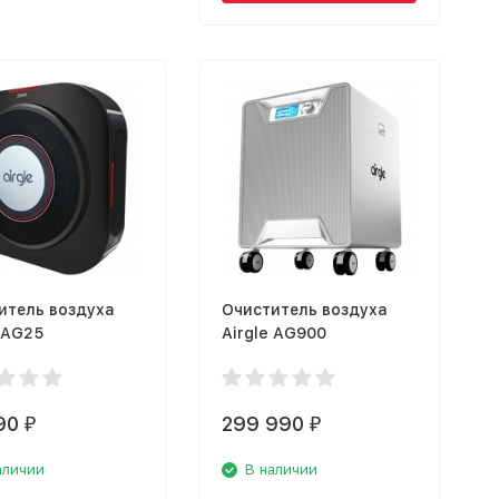
итель воздуха
Очиститель воздуха
 AG25
Airgle AG900
90
299 990
₽
₽
аличии
В наличии