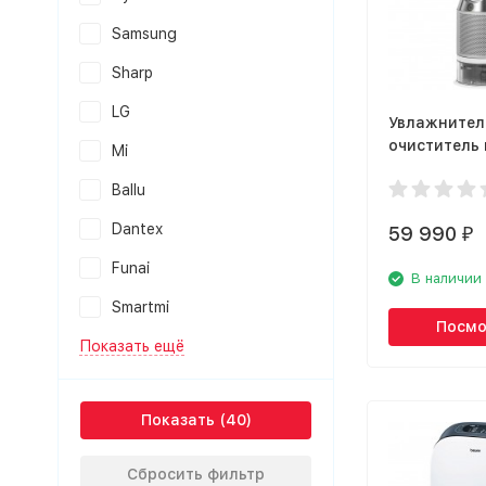
Samsung
Sharp
LG
Увлажнител
очиститель 
Mi
Dyson PH01
Ballu
Dantex
59 990
₽
Funai
В наличии
Smartmi
Посмо
Показать ещё
Показать
Сбросить фильтр