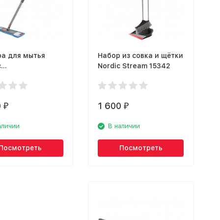
а для мытья
Набор из совка и щётки
с
Nordic Stream 15342
копической
й Nordic Stream
0
1 600
₽
₽
аличии
В наличии
Посмотреть
Посмотреть