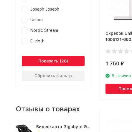
Joseph Joseph
Umbra
Nordic Stream
Скребок Umb
1005121-660
E-cloth
Показать
1 750
₽
Сбросить фильтр
В наличии
Посмо
Отзывы о товарах
Видеокарта Gigabyte GTX1660TI 6GB (GV-N166TOC-6GD 1.0A)