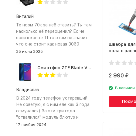
Виталий
Те норм 70к за неё ставить? Ты там
насколько её переоценил? Ес че
если в конце TI то этом не значит
что она стоит как новая 3060
Швабра для
пола с рас
25 июня 2025
телескопич
ручкой Nord
Смартфон ZTE Blade V2020 Smart 64 Гб синий
15343
2 990
₽
В наличии
Владислав
В 2024 году телефон устаревший.
Посмо
Не советую, я с ним еле как 3 года
отмучался) За эти три года
"отвалился" модуль блютуз и
сканер отпечатка пальца
17 ноября 2024