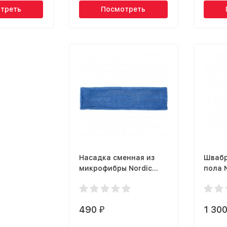
треть
Посмотреть
Насадка сменная из
Швабр
микрофибры Nordic
пола 
Stream 15310
Bucke
490
1 30
₽