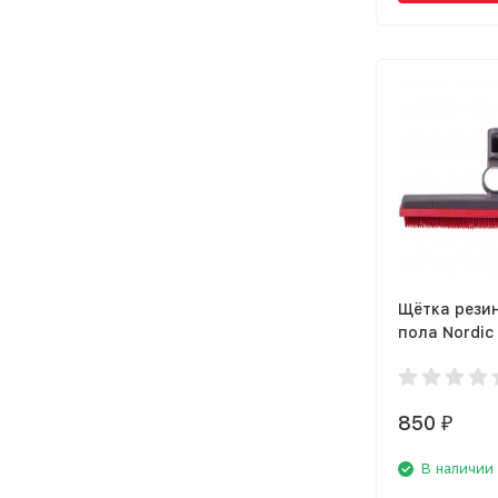
Щётка рези
пола Nordic
15341
850
₽
В наличии