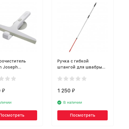
оочиститель
Ручка с гибкой
h Joseph
штангой для швабры
tore 70560
Nordic Stream 15362
0
1 250
₽
₽
аличии
В наличии
Посмотреть
Посмотреть