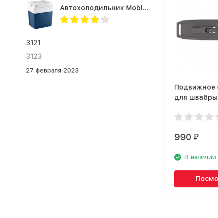
Автохолодильник Mobicool MV26 AC/DC
3121
3123
27 февраля 2023
Подвижное 
для швабры 
Stream Easy
15365
990
₽
В наличии
Посмо