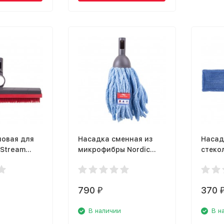
новая для
Насадка сменная из
Насад
 Stream
микрофибры Nordic
стекол
Stream Bucket 15329
15336
790
370
₽
В наличии
В н