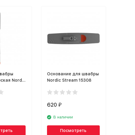
швабры
Основание для швабры
ская Nordic
Nordic Stream 15308
7
620
₽
В наличии
треть
Посмотреть