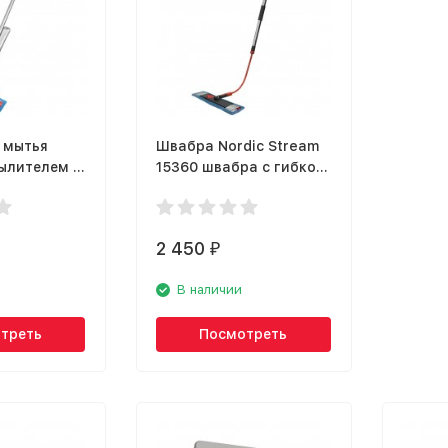
 мытья
Швабра Nordic Stream
пылителем и
15360 швабра с гибкой
еской
штангой
ic Stream
2 450
₽
В наличии
треть
Посмотреть