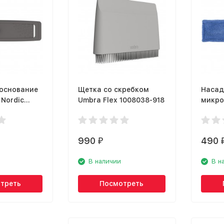
основание
Щетка со скребком
Насад
Nordic
Umbra Flex 1008038-918
микро
 Squeezer
Strea
15366
990
490
₽
В наличии
В н
треть
Посмотреть