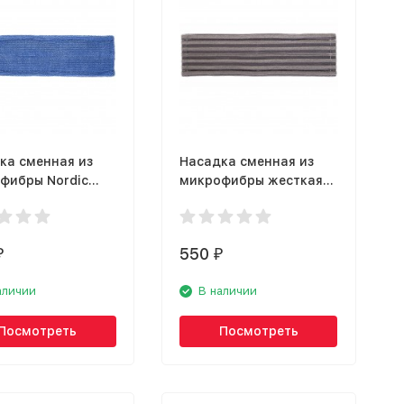
ка сменная из
Насадка сменная из
фибры Nordic
микрофибры жесткая
m Easy Squeezer
Nordic Stream 15312
550
₽
₽
аличии
В наличии
Посмотреть
Посмотреть