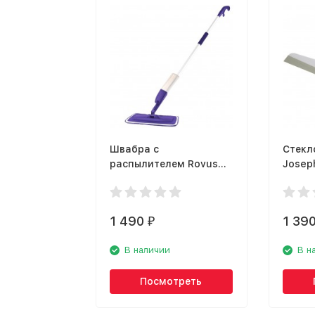
Швабра с
Стекл
распылителем Rovus
Josep
Sleeve 105940579
EasyS
1 490
1 39
₽
В наличии
В н
Посмотреть