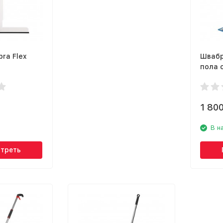
ra Flex
Швабр
пола 
телес
ручко
15301
1 80
В н
треть