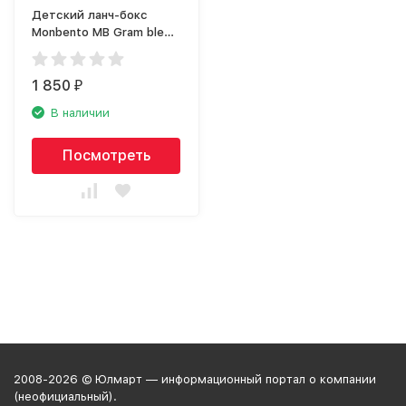
Детский ланч-бокс
Monbento MB Gram bleu
infinity 16010028
1 850
₽
В наличии
Посмотреть
2008-2026 © Юлмарт — информационный портал о компании
(неофициальный).