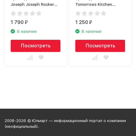
Joseph Joseph Rocker
Tomorrows Kitchen
20065
6883660
1 790
1 250
₽
₽
В наличии
В наличии
Посмотреть
Посмотреть
2008-2026 © Юлмарт — информационный портал о компании
(неофициальный).