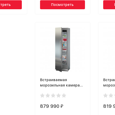
треть
Посмотреть
Встраиваемая
Встра
морозильная камера
мороз
Liebherr EGN 9271
Liebhe
Monolith
Monoli
879 990
819 
₽