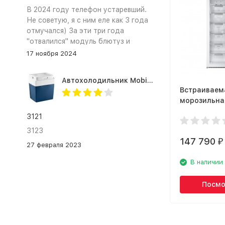
В 2024 году телефон устаревший.
Не советую, я с ним еле как 3 года
отмучался) За эти три года
"отвалился" модуль блютуз и
сканер отпечатка пальца
17 ноября 2024
Автохолодильник Mobicool MV26 AC/DC
Встраиваем
морозильна
Smeg S8F17
3121
3123
147 790
₽
27 февраля 2023
В наличии
Посмо