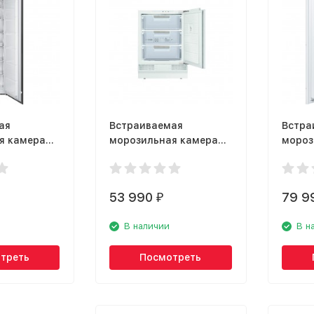
ая
Встраиваемая
Встра
я камера
морозильная камера
мороз
4NE
Bosch GUD 15A50
Bosch
53 990
79 9
₽
В наличии
В н
треть
Посмотреть