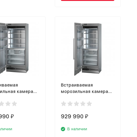
иваемая
Встраиваемая
ильная камера
морозильная камера
rr EGN 9671
Liebherr EGN 9471
th
Monolith
990
929 990
₽
₽
аличии
В наличии