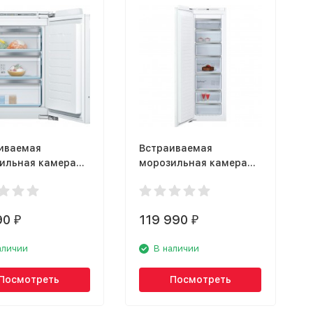
иваемая
Встраиваемая
ильная камера
морозильная камера
 GIV11AF20R
NEFF GI7813CF0R
90
119 990
₽
₽
аличии
В наличии
Посмотреть
Посмотреть