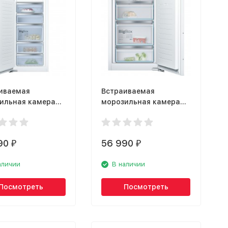
иваемая
Встраиваемая
ильная камера
морозильная камера
 GIN41AE20R
Bosch GIV21AF20R
90
56 990
₽
₽
аличии
В наличии
Посмотреть
Посмотреть