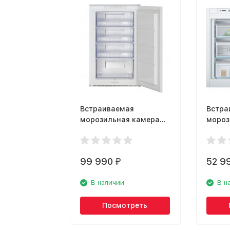
Встраиваемая
Встра
морозильная камера
мороз
Kuppersbusch FG 2500.1
Bosch
i
99 990
52 9
₽
В наличии
В н
Посмотреть