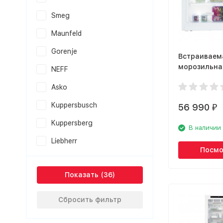
Smeg
Maunfeld
Gorenje
Встраиваем
морозильна
NEFF
Liebherr IG 
Asko
Kuppersbusch
56 990
₽
Kuppersberg
В наличии
Liebherr
Посмо
Показать
Сбросить фильтр