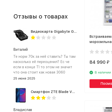
Отзывы о товарах
Видеокарта Gigabyte GTX1660TI 6GB (GV-N166TOC-6GD 1.0A)
Встраиваем
морозильна
Electrolux 
Виталий
Те норм 70к за неё ставить? Ты там
84 990
насколько её переоценил? Ес че
₽
если в конце TI то этом не значит
что она стоит как новая 3060
В наличии
25 июня 2025
Посмо
Смартфон ZTE Blade V2020 Smart 64 Гб синий
Владислав