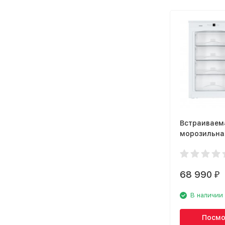
Встраиваем
морозильна
Liebherr IGN
68 990
₽
В наличии
Посмо