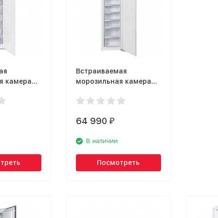
ая
Встраиваемая
я камера
морозильная камера
RUT6NF18S
Kuppersberg SFB 1770
64 990
₽
В наличии
треть
Посмотреть