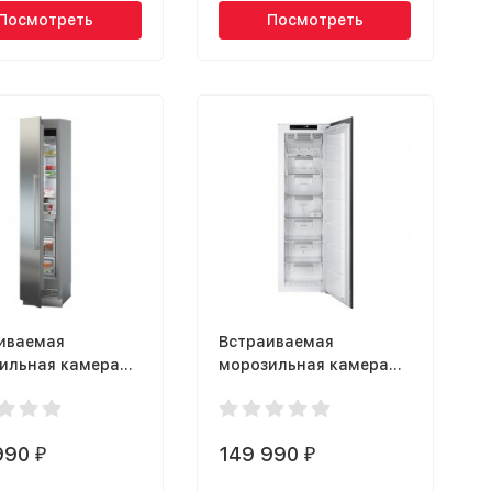
Посмотреть
Посмотреть
иваемая
Встраиваемая
ильная камера
морозильная камера
rr EGN 9171
Smeg S8F174DNE
th
990
149 990
₽
₽