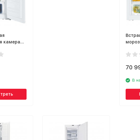
ая
Встра
я камера
мороз
1024
Liebhe
70 9
В н
треть