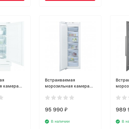
ая
Встраиваемая
Встра
я камера
морозильная камера
мороз
RYB2AF82S
Bosch GIN 81AE20 R
Liebhe
Monoli
95 990
989 
₽
В наличии
В н