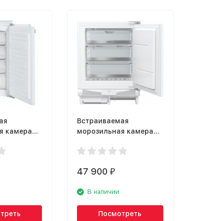
ая
Встраиваемая
я камера
морозильная камера
 1624
Asko F2282I
47 900
₽
В наличии
треть
Посмотреть