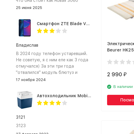
что она стоит как новая 3060
25 июня 2025
Смартфон ZTE Blade V2020 Smart 64 Гб синий
Электричес
Владислав
Beurer HK25
В 2024 году телефон устаревший.
Не советую, я с ним еле как 3 года
отмучался) За эти три года
"отвалился" модуль блютуз и
2 990
₽
сканер отпечатка пальца
17 ноября 2024
В наличии
Автохолодильник Mobicool MV26 AC/DC
Посмо
3121
3123