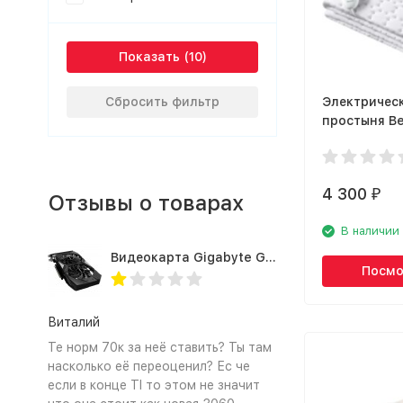
Показать
Сбросить фильтр
Электричес
простыня Be
4 300
₽
Отзывы о товарах
В наличии
Видеокарта Gigabyte GTX1660TI 6GB (GV-N166TOC-6GD 1.0A)
Посмо
Виталий
Те норм 70к за неё ставить? Ты там
насколько её переоценил? Ес че
если в конце TI то этом не значит