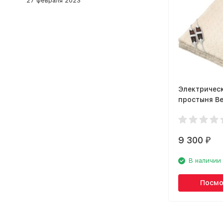
27 февраля 2023
Электричес
простыня Be
XXL
9 300
₽
В наличии
Посмо