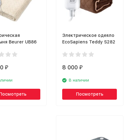
рическая
Электрическое одеяло
ыня Beurer UB86
EcoSapiens Teddy S282
90
8 000
₽
₽
аличии
В наличии
Посмотреть
Посмотреть