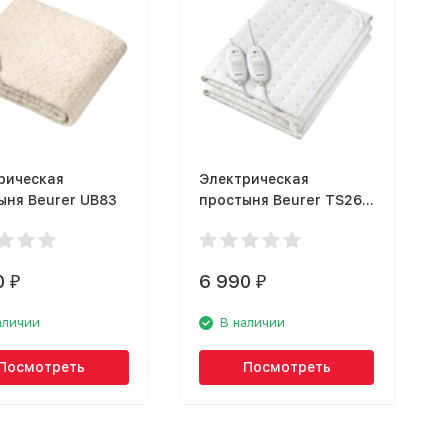
рическая
Электрическая
ыня Beurer UB83
простыня Beurer TS26
XXL
0
6 990
₽
₽
аличии
В наличии
Посмотреть
Посмотреть