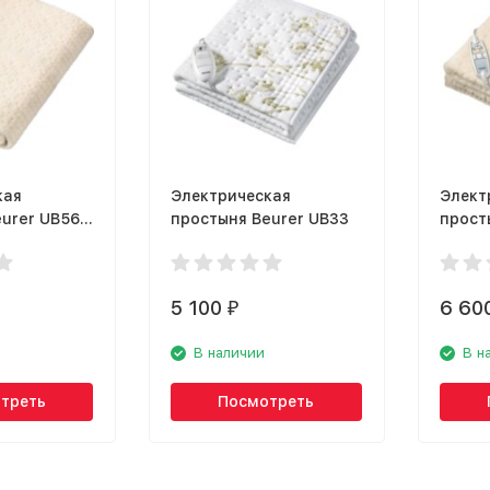
кая
Электрическая
Элект
urer UB56
простыня Beurer UB33
прост
5 100
6 60
₽
В наличии
В н
треть
Посмотреть