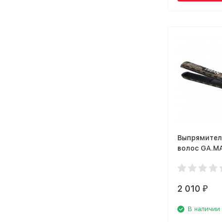
Выпрямител
волос GA.M
SNAKE
2 010
₽
В наличии