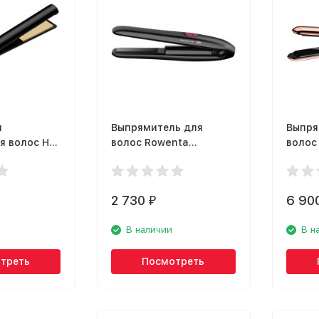
я
Выпрямитель для
Выпря
я волос Hot
волос Rowenta
волос 
sional 24K
SF1312F0
E
2 730
6 90
₽
В наличии
В н
треть
Посмотреть