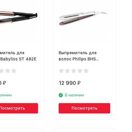
митель для
Выпрямитель для
Babyliss ST 482E
волос Philips BHS
830/00
0
12 990
₽
₽
аличии
В наличии
Посмотреть
Посмотреть