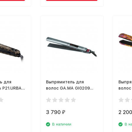
ь для
Выпрямитель для
Выпря
A P21.URBAN
волос GA.MA GI0209
волос
ELEGANCE LED KERATIN
LOVE
3 790
2 20
₽
В наличии
В н