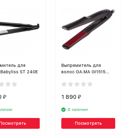
митель для
Выпрямитель для
Babyliss ST 240E
волос GA.MA GI1515
ERGOSTYLER
0
1 890
₽
₽
аличии
В наличии
Посмотреть
Посмотреть