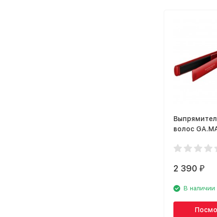
Выпрямител
волос GA.M
P21.ELEGAN
2 390
₽
В наличии
Посмо