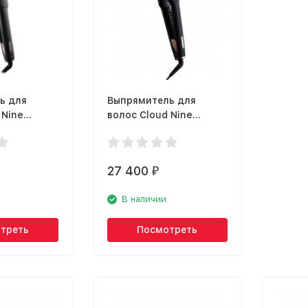
ь для
Выпрямитель для
 Nine
волос Cloud Nine
C90471EG
Evergreen C90457EG
27 400
₽
В наличии
треть
Посмотреть