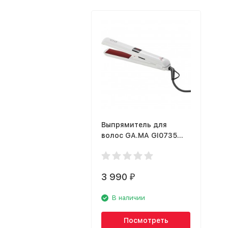
Выпрямитель для
волос GA.MA GI0735
ATTIVA DIGITAL LASER
ION TOURMALINE
3 990
₽
В наличии
Посмотреть