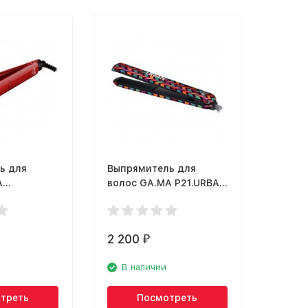
ь для
Выпрямитель для
A
волос GA.MA P21.URBAN
CE
CHEV
2 200
₽
В наличии
треть
Посмотреть