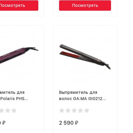
Посмотреть
Посмотреть
митель для
Выпрямитель для
Polaris PHS
волос GA.MA GI0212
T Megapolis
ELEGANCE BELLA - JC
tion
0
2 590
₽
₽