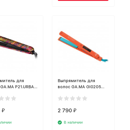
митель для
Выпрямитель для
 GA.MA P21.URBAN
волос GA.MA GI0205
ELEGANCE BLOOM
ORANGE
0
2 790
₽
₽
аличии
В наличии