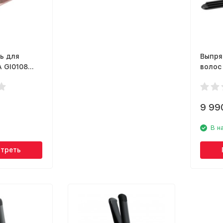
ь для
Выпря
 GI0108
волос 
DIG 3D
9 99
В н
треть