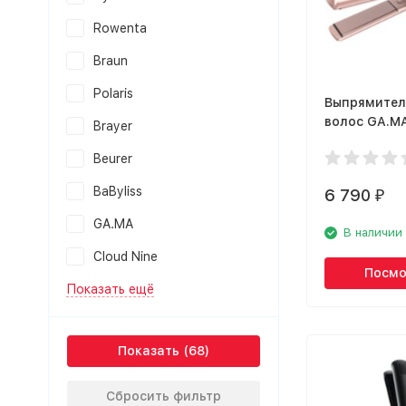
Rowenta
Braun
Polaris
Выпрямител
волос GA.MA
Brayer
STARLIGHT 
Beurer
KERATION
BaByliss
6 790
₽
GA.MA
В наличии
Cloud Nine
Посмо
Показать ещё
Показать
Сбросить фильтр