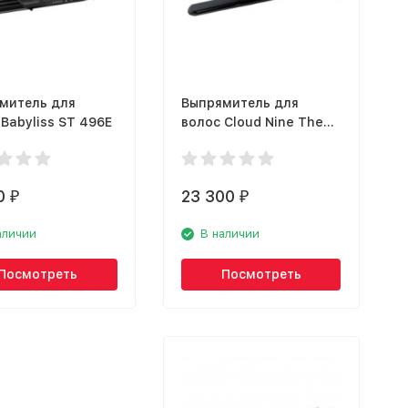
митель для
Выпрямитель для
Babyliss ST 496E
волос Cloud Nine The
Original Iron C90457AL
0
23 300
₽
₽
аличии
В наличии
Посмотреть
Посмотреть