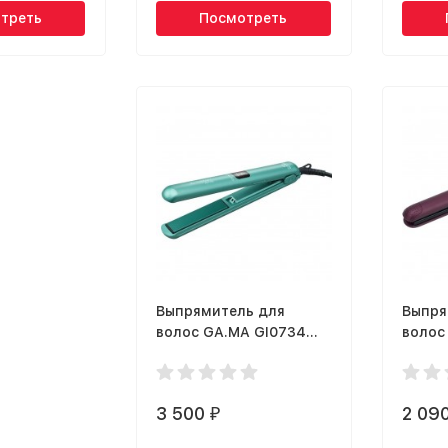
треть
Посмотреть
Выпрямитель для
Выпря
волос GA.MA GI0734
волос 
ATTIVA DIGITAL ION
2590K
PLUS 3D
Collec
3 500
2 09
₽