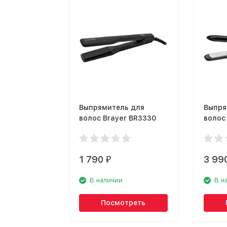
Выпрямитель для
Выпря
волос Brayer BR3330
волос 
1 790
3 99
₽
В наличии
В н
Посмотреть