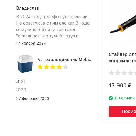
Владислав
В 2024 году телефон устаревший.
Не советую, я с ним еле как 3 года
отмучался) За эти три года
"отвалился" модуль блютуз и
сканер отпечатка пальца
17 ноября 2024
Стайлер дл
Автохолодильник Mobicool MV26 AC/DC
выпрямлени
Tools Profes
Gold Evolve
HTST7123UK
3121
17 900
₽
3123
В наличии
27 февраля 2023
Посмо