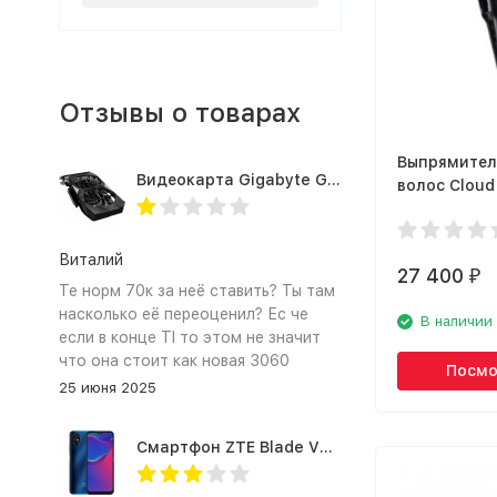
Отзывы о товарах
Выпрямител
Видеокарта Gigabyte GTX1660TI 6GB (GV-N166TOC-6GD 1.0A)
волос Cloud
Evergreen 
Виталий
27 400
₽
Те норм 70к за неё ставить? Ты там
насколько её переоценил? Ес че
В наличии
если в конце TI то этом не значит
что она стоит как новая 3060
Посмо
25 июня 2025
Смартфон ZTE Blade V2020 Smart 64 Гб синий