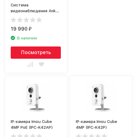
Система
видеонаблюдения Anker
Eufy eufyCam 2C 2+1
B2C EU, Gray/White
19 990
₽
В наличии
Посмотреть
IP-камера Imou Cube
IP-камера Imou Cube
4MP PoE (IPC-K42AP)
4MP (IPC-K42P)