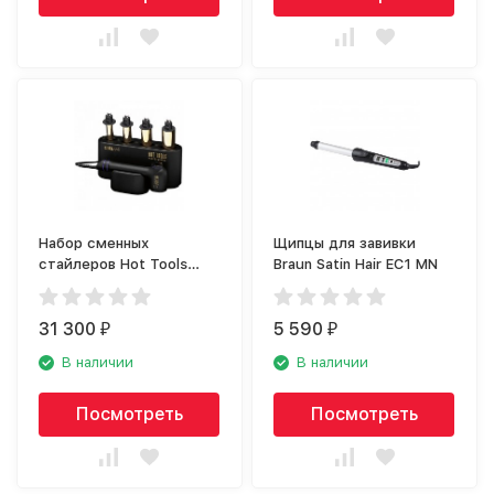
Набор сменных
Щипцы для завивки
стайлеров Hot Tools
Braun Satin Hair EC1 MN
Professional CurlBar 24K
Gold HTCURLSETUKE
31 300
5 590
₽
₽
В наличии
В наличии
Посмотреть
Посмотреть