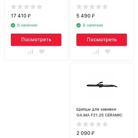
Waving Wand C93153
Argan Therapy PRO
17 410
5 490
₽
₽
В наличии
В наличии
Посмотреть
Посмотреть
Щипцы для завивки
GA.MA F21.25 CERAMIC
2 090
₽