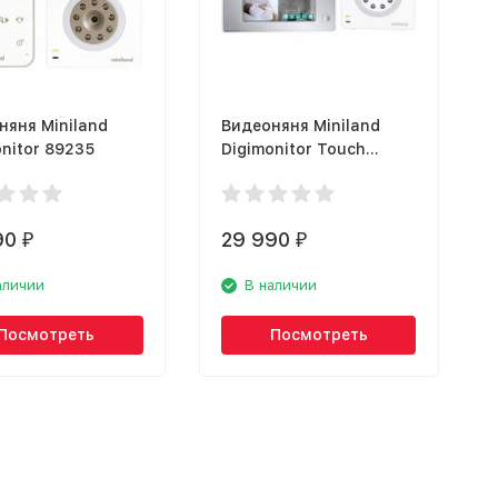
няня Miniland
Видеоняня Miniland
nitor 89235
Digimonitor Touch
89175
90
29 990
₽
₽
аличии
В наличии
Посмотреть
Посмотреть