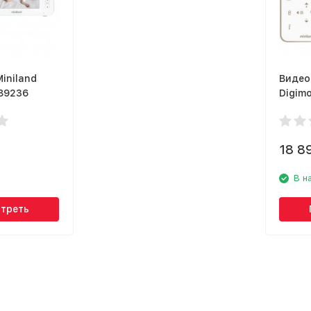
iniland
Видео
 89236
Digimo
18 8
В н
треть