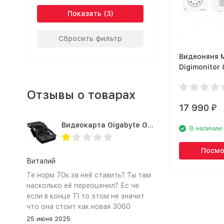
Показать
Сбросить фильтр
Видеоняня M
Digimonitor
Отзывы о товарах
17 990
₽
Видеокарта Gigabyte GTX1660TI 6GB (GV-N166TOC-6GD 1.0A)
В наличии
Посмо
Виталий
Те норм 70к за неё ставить? Ты там
насколько её переоценил? Ес че
если в конце TI то этом не значит
что она стоит как новая 3060
25 июня 2025