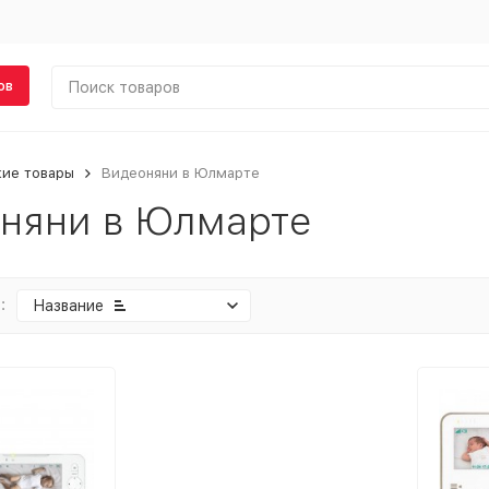
ов
кие товары
Видеоняни в Юлмарте
няни в Юлмарте
:
Название