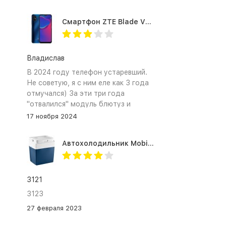
Смартфон ZTE Blade V2020 Smart 64 Гб синий
Владислав
В 2024 году телефон устаревший.
Не советую, я с ним еле как 3 года
отмучался) За эти три года
"отвалился" модуль блютуз и
сканер отпечатка пальца
17 ноября 2024
Автохолодильник Mobicool MV26 AC/DC
3121
3123
27 февраля 2023