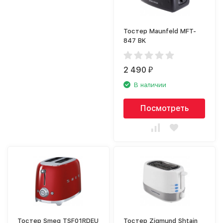
Тостер Maunfeld MFT-
847 BK
2 490
₽
В наличии
Посмотреть
Тостер Smeg TSF01RDEU
Тостер Zigmund Shtain