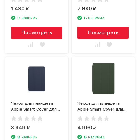
чёрный
1 490
7 990
₽
₽
В наличии
В наличии
Посмотреть
Посмотреть
Чехол для планшета
Чехол для планшета
Apple Smart Cover для
Apple Smart Cover для
iPad Mini тёмный
iPad (8th generation)
ультрамарин
кипрский зелёный
3 949
4 990
₽
₽
В наличии
В наличии