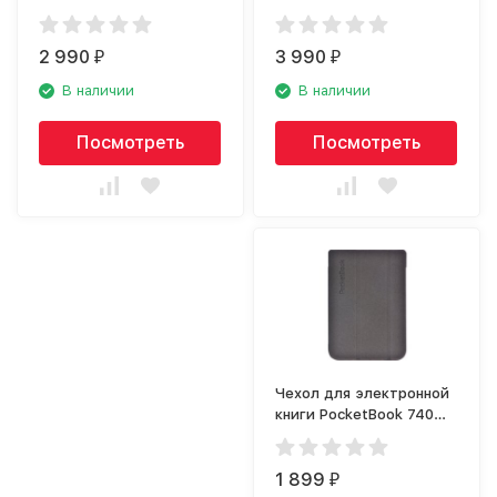
для Apple iPad Pro 11
Copenhagen для Apple
(2020) чёрный
iPad 10.5, серый
2 990
3 990
₽
₽
В наличии
В наличии
Посмотреть
Посмотреть
Чехол для электронной
книги PocketBook 740
(PBC-740-DGST-RU)
серый
1 899
₽