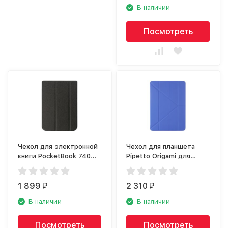
В наличии
Посмотреть
Чехол для электронной
Чехол для планшета
книги PocketBook 740
Pipetto Origami для
(PBC-740-BKST-RU)
Apple iPad Pro 11 (2018),
чёрный
королевский синий
1 899
2 310
₽
₽
В наличии
В наличии
Посмотреть
Посмотреть