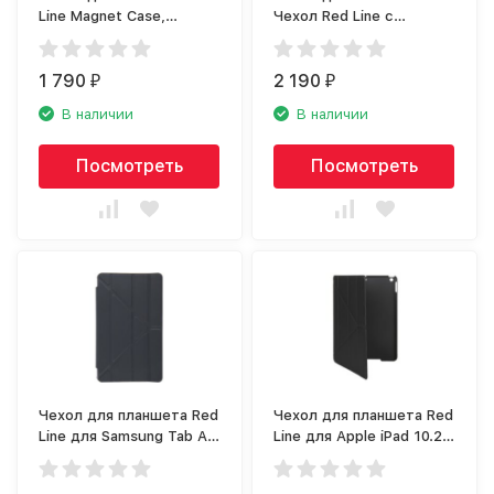
Line Magnet Case,
Чехол Red Line с
черный (УТ000017093)
силиконовой крышкой
для iPad 10,2 (2019)
1 790
черный
2 190
₽
₽
В наличии
В наличии
Посмотреть
Посмотреть
Чехол для планшета Red
Чехол для планшета Red
Line для Samsung Tab A
Line для Apple iPad 10.2
8.0 (2019), темно-серый
Soft Touch (2019),
черный