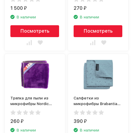
1 500
270
₽
₽
В наличии
В наличии
Посмотреть
Посмотреть
Тряпка для пыли из
Салфетки из
микрофибры Nordic
микрофибры Brabantia
Stream 15352
117701
260
390
₽
₽
В наличии
В наличии