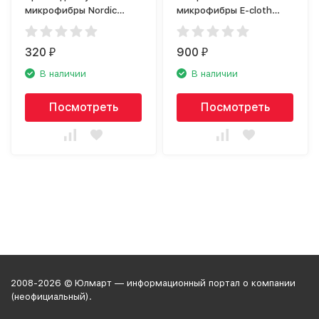
микрофибры Nordic
микрофибры E-cloth
Stream 15354
20518
320
900
₽
₽
В наличии
В наличии
Посмотреть
Посмотреть
2008-2026 © Юлмарт — информационный портал о компании
(неофициальный).