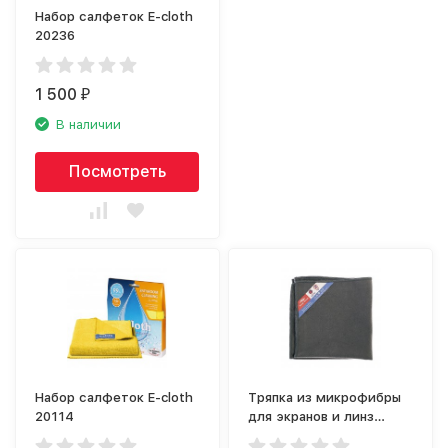
Набор салфеток E-cloth
20236
1 500
₽
В наличии
Посмотреть
Набор салфеток E-cloth
Тряпка из микрофибры
20114
для экранов и линз
Nordic Stream 15357