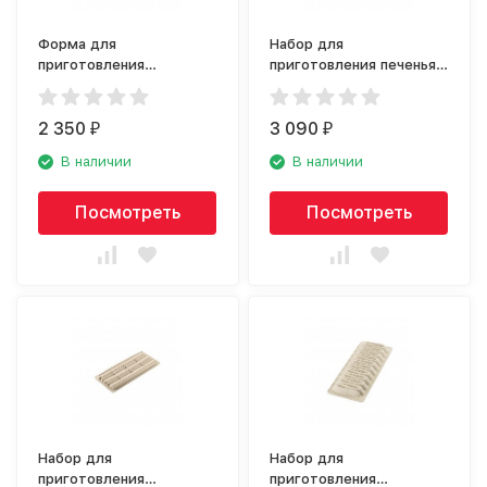
Форма для
Набор для
приготовления
приготовления печенья
пирожных Silikomart
Silikomart Cookie Love
Delizia al Limone
22.166.77.0065
26.261.13.0065
2 350
3 090
₽
₽
В наличии
В наличии
Посмотреть
Посмотреть
Набор для
Набор для
приготовления
приготовления