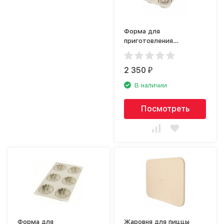
Форма для
приготовления
пирожных Silikomart Mini
Intreccio 26.290.13.0065
2 350
₽
В наличии
Посмотреть
Форма для
Жаровня для пиццы