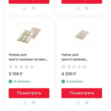
Форма для
Набор для
приготовления эклеров
приготовления
Silikomart Pop Eclair
пирожных Silikomart Mini
25.275.13.0065
Tarte Twist
3 100
25.273.13.0065
4 200
₽
₽
В наличии
В наличии
Посмотреть
Посмотреть