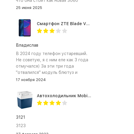
что она стоит как новая 3060
25 июня 2025
Смартфон ZTE Blade V2020 Smart 64 Гб синий
Владислав
В 2024 году телефон устаревший.
Не советую, я с ним еле как 3 года
отмучался) За эти три года
"отвалился" модуль блютуз и
сканер отпечатка пальца
17 ноября 2024
Автохолодильник Mobicool MV26 AC/DC
3121
3123