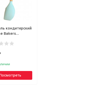
ль кондитерский
se Bakers
RM32
₽
аличии
Посмотреть