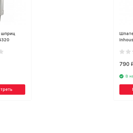
 шприц
Шпате
4320
Inhou
IHCHA
790
В н
треть