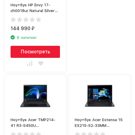
Ноутбук HP Envy 17-
ch0018ur Natural Silver
(4E1T4EA)
144 990
₽
В наличии
Посмотреть
Ноутбук Acer TMP214-
Ноутбук Acer Extensa 15
41 R3-5450U
EX215-52-33MM
(NX.VSAER.007)
(NX.EG8ER.00F)