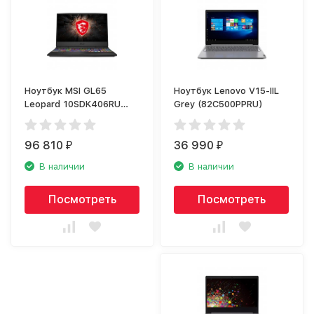
Ноутбук MSI GL65
Ноутбук Lenovo V15-IIL
Leopard 10SDK406RU
Grey (82C500PPRU)
MS16U7 (9S7-16U722-
406)
96 810
36 990
₽
₽
В наличии
В наличии
Посмотреть
Посмотреть