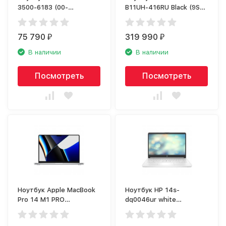
3500-6183 (00-
B11UH-416RU Black (9S7-
00051926)
17M121-416)
75 790
319 990
₽
₽
В наличии
В наличии
Посмотреть
Посмотреть
Ноутбук Apple MacBook
Ноутбук HP 14s-
Pro 14 M1 PRO
dq0046ur white
серебристый
(3B3L7EA)
(MKGT3RU/A)