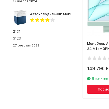
сканер отпечатка пальца
17 ноября 2024
Автохолодильник Mobicool MV26 AC/DC
3121
3123
Моноблок A
27 февраля 2023
24 M1 (MGP
зелёный
149 790
₽
В наличии
Посмо