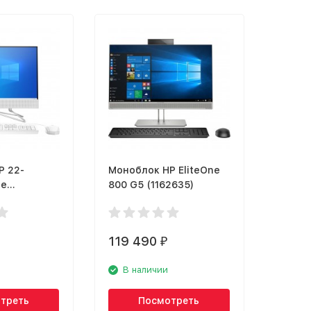
P 22-
Моноблок HP EliteOne
te
800 G5 (1162635)
119 490
₽
В наличии
треть
Посмотреть