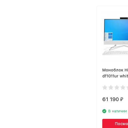
Моноблок H
df1011ur whi
(2X4U3EA)
61 190
₽
В наличии
Посмо