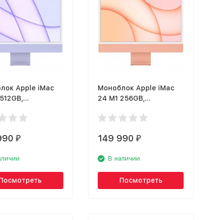
лок Apple iMac
Моноблок Apple iMac
512GB,
24 M1 256GB,
товый
оранжевый
990
149 990
₽
₽
аличии
В наличии
Посмотреть
Посмотреть