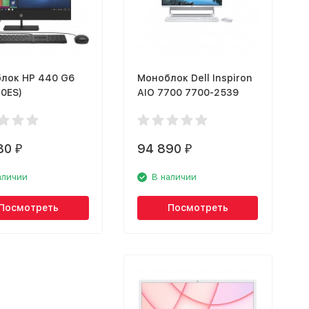
лок HP 440 G6
Моноблок Dell Inspiron
0ES)
AIO 7700 7700-2539
80
94 890
₽
₽
аличии
В наличии
Посмотреть
Посмотреть