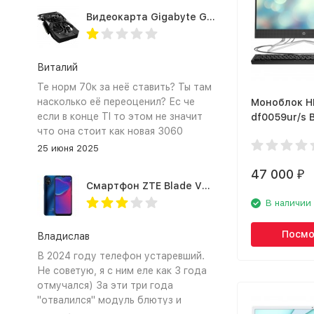
Видеокарта Gigabyte GTX1660TI 6GB (GV-N166TOC-6GD 1.0A)
Виталий
Те норм 70к за неё ставить? Ты там
насколько её переоценил? Ес че
Моноблок H
если в конце TI то этом не значит
df0059ur/s 
что она стоит как новая 3060
(1G1B6EA)
25 июня 2025
47 000
₽
Смартфон ZTE Blade V2020 Smart 64 Гб синий
В наличии
Посмо
Владислав
В 2024 году телефон устаревший.
Не советую, я с ним еле как 3 года
отмучался) За эти три года
"отвалился" модуль блютуз и