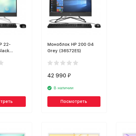
P 22-
Моноблок HP 200 G4
Black
Grey (36S72ES)
42 990
₽
В наличии
треть
Посмотреть