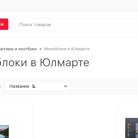
ов
ьютеры и ноутбуки
Моноблоки в Юлмарте
локи в Юлмарте
:
Название