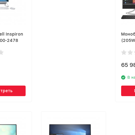
ll Inspiron
Моноб
400-2478
(205W
65 9
В н
треть