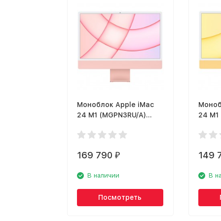
Моноблок Apple iMac
Моноб
24 M1 (MGPN3RU/A)
24 M1
розовый
169 790
149 
₽
В наличии
В н
Посмотреть