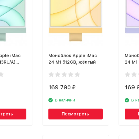
pple iMac
Моноблок Apple iMac
Моноб
H3RU/A)
24 M1 512GB, жёлтый
24 M1 
фиоле
169 790
169 
₽
В наличии
В н
треть
Посмотреть