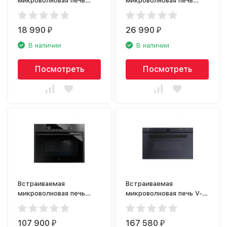
микроволновая печь
микроволновая печь
Bosch BFL623MW3
Maunfeld MBMO.25.7GW
18 990
26 990
₽
₽
В наличии
В наличии
Посмотреть
Посмотреть
Встраиваемая
Встраиваемая
микроволновая печь
микроволновая печь V-
Asko OM8487B
ZUG Miwell HSL 60
MWHSL60g
107 900
167 580
₽
₽